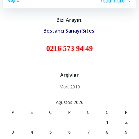
0
read more
Bizi Arayın.
Bostancı Sanayi Sitesi
0216 573 94 49
Arşivler
Mart 2010
Ağustos 2026
P
S
Ç
P
C
C
P
1
2
3
4
5
6
7
8
9