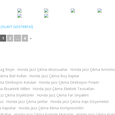
[SLAYT GÖSTERISI]
1
2
...
6
►
bag Beyin
Honda Jazz Çıkma Aksesuarlar
Honda Jazz Çıkma Amortisö
kma Biel Kolları
Honda Jazz Çıkma Boş Kapılar
a Direksiyon Kutuları
Honda Jazz Çıkma Direksiyon Power
 Eksantirik Milleri
Honda Jazz Çıkma Elektirik Tesisatları
zz Çıkma Enjektörler
Honda Jazz Çıkma Far Sinyalleri
üs
Honda Jazz Çıkma Jantlar
Honda Jazz Çıkma Kapı Döşemeleri
 Kaputlar
Honda Jazz Çıkma Klima Kompresörleri
ltuklar
Honda Jazz Çıkma Komple Motorlar
Honda Jazz Çıkma Kran