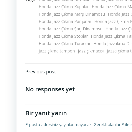
Honda Jazz Çıkma Kupalar
Honda Jazz Çıkma Man
Honda Jazz Çıkma Marş Dinamosu
Honda Jazz 
Honda Jazz Çıkma Panjurlar
Honda Jazz Çıkma R
Honda Jazz Çıkma Şarj Dinamosu
Honda Jazz Çı
Honda Jazz Çıkma Stoplar
Honda Jazz Çıkma T
Honda Jazz Çıkma Turbolar
Honda Jazz ıkma Di
jazz çıkma tampon
jazz çıkmacısı
jazza çıkma 
Yazı
Previous post
gezinmesi
No responses yet
Bir yanıt yazın
E-posta adresiniz yayınlanmayacak.
Gerekli alanlar
*
ile 