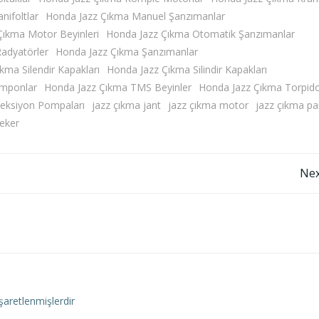
ifoltlar
Honda Jazz Çıkma Manuel Şanzımanlar
Çıkma Motor Beyinleri
Honda Jazz Çıkma Otomatik Şanzımanlar
adyatörler
Honda Jazz Çıkma Şanzımanlar
kma Silendir Kapakları
Honda Jazz Çıkma Silindir Kapakları
amponlar
Honda Jazz Çıkma TMS Beyinler
Honda Jazz Çıkma Torpido
reksiyon Pompaları
jazz çıkma jant
jazz çıkma motor
jazz çıkma pa
teker
Yazı
Nex
gezinmesi
işaretlenmişlerdir