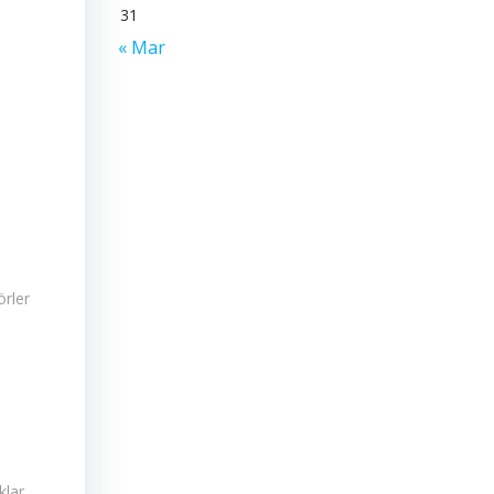
31
« Mar
rler
klar